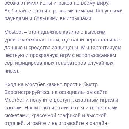
обожают миллионы игроков по всему миру.
Выбирайте слоты с разными темами, бонусными
раундами и большими выигрышами.
Mostbet – это надежное казино с высоким
уровнем безопасности, где ваши персональные
данные и средства защищены. Мы гарантируем
честную и прозрачную игру с использованием
сертифицированных генераторов случайных
чисел.
Вход на Мостбет казино прост и быстр.
Зарегистрируйтесь на официальном сайте
Мостбет и получите доступ к азартным играм и
слотам. Наши слоты отличаются интересными
сюжетами, красочной графикой и высокой
отдачей. Играйте и выигрывайте в онлайн-