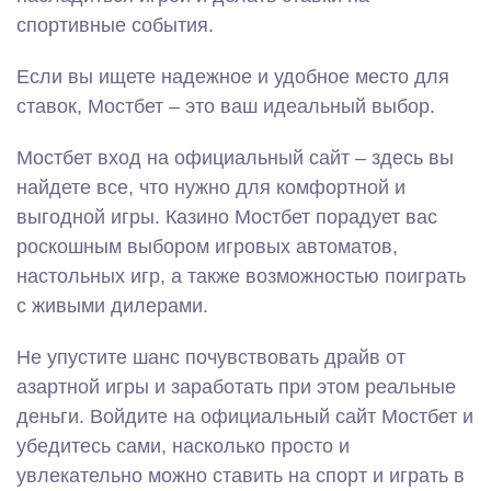
спортивные события.
Если вы ищете надежное и удобное место для
ставок, Мостбет – это ваш идеальный выбор.
Мостбет вход на официальный сайт – здесь вы
найдете все, что нужно для комфортной и
выгодной игры. Казино Мостбет порадует вас
роскошным выбором игровых автоматов,
настольных игр, а также возможностью поиграть
с живыми дилерами.
Не упустите шанс почувствовать драйв от
азартной игры и заработать при этом реальные
деньги. Войдите на официальный сайт Мостбет и
убедитесь сами, насколько просто и
увлекательно можно ставить на спорт и играть в