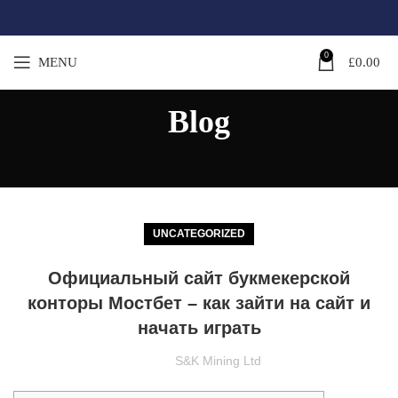
0
MENU
£
0.00
Blog
UNCATEGORIZED
Официальный сайт букмекерской
конторы Мостбет – как зайти на сайт и
начать играть
S&K Mining Ltd