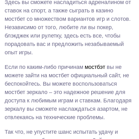
Здесь вы сможете насладиться адреналином от
ставок на спорт, а также сыграть в казино
мостбет со множеством вариантов игр и слотов.
Независимо от того, любите ли вы покер,
блэкджек или рулетку, здесь есть все, чтобы
порадовать вас и предложить незабываемый
опыт игры.
Если по каким-либо причинам
мостбэт
вы не
можете зайти на мостбет официальный сайт, не
беспокойтесь. Вы можете воспользоваться
мостбет зеркало – это надежное решение для
доступа к любимым играм и ставкам. Благодаря
зеркалу вы сможете наслаждаться азартом, не
отвлекаясь на технические проблемы.
Так что, не упустите шанс испытать удачу и