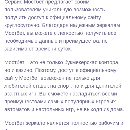
Сервис Мостбет предлагает своим
пользователям уникальную возможность
получить доступ к официальному сайту
круглосуточно. Благодаря надежным зеркалам
Мостбет, вы можете с легкостью получить все
необходимые данные и преимущества, не
зависимо от времени суток.
Мостбет – это не только букмекерская контора,
но и казино. Поэтому, доступ к официальному
сайту Мостбет возможен не только для
любителей ставок на спорт, но и для ценителей
азартных игр. Вы сможете насладиться всеми
преимуществами самых популярных игровых
автоматов и настольных игр, не выходя из дома.
Мостбет зеркало является полностью рабочим и