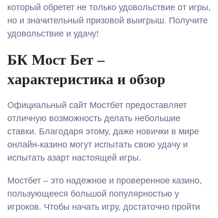
который обретет не только удовольствие от игры,
но и значительный призовой выигрыш. Получите
удовольствие и удачу!
БК Мост Бет –
характеристика и обзор
Официальный сайт Мостбет предоставляет
отличную возможность делать небольшие
ставки. Благодаря этому, даже новички в мире
онлайн-казино могут испытать свою удачу и
испытать азарт настоящей игры.
Мостбет – это надежное и проверенное казино,
пользующееся большой популярностью у
игроков. Чтобы начать игру, достаточно пройти