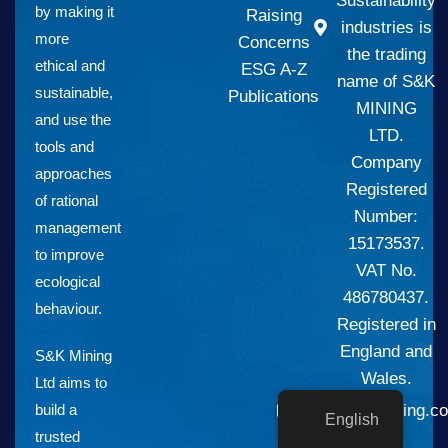
Sustainability
by making it
Raising
industries is
more
Concerns
the trading
ethical and
ESG A-Z
name of S&K
sustainable,
Publications
MINING
and use the
LTD.
tools and
Company
approaches
Registered
of rational
Number:
management
15173537.
to improve
VAT No.
ecological
486780437.
behaviour.
Registered in
England and
S&K Mining
Wales.
Ltd aims to
build a
sales@skmining.co
English
trusted
+44