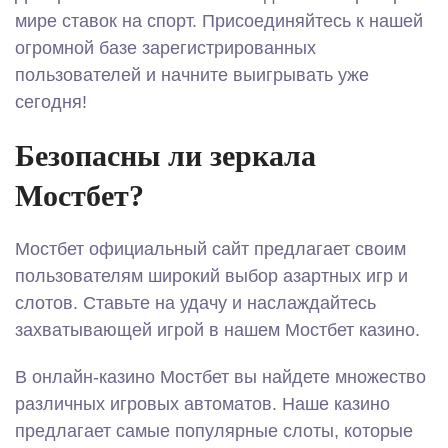
мире ставок на спорт. Присоединяйтесь к нашей
огромной базе зарегистрированных
пользователей и начните выигрывать уже
сегодня!
Безопасны ли зеркала
Мостбет?
Мостбет официальный сайт предлагает своим
пользователям широкий выбор азартных игр и
слотов. Ставьте на удачу и наслаждайтесь
захватывающей игрой в нашем Мостбет казино.
В онлайн-казино Мостбет вы найдете множество
различных игровых автоматов. Наше казино
предлагает самые популярные слоты, которые