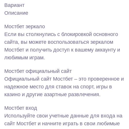
Вариант
Описание
Мостбет зеркало
Если вы столкнулись с блокировкой основного
сайта, вы можете воспользоваться зеркалом
Мостбет и получить доступ к вашему аккаунту и
любимым играм.
Мостбет официальный сайт
Официальный сайт Мостбет – это проверенное и
надежное место для ставок на спорт, игры в
казино и другие азартные развлечения.
Мостбет вход
Используйте свои учетные данные для входа на
сайт Мостбет и начните играть в свои любимые