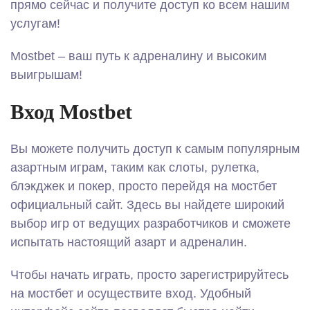
прямо сейчас и получите доступ ко всем нашим
услугам!
Mostbet – ваш путь к адреналину и высоким
выигрышам!
Вход Mostbet
Вы можете получить доступ к самым популярным
азартным играм, таким как слоты, рулетка,
блэкджек и покер, просто перейдя на мостбет
официальный сайт. Здесь вы найдете широкий
выбор игр от ведущих разработчиков и сможете
испытать настоящий азарт и адреналин.
Чтобы начать играть, просто зарегистрируйтесь
на мостбет и осуществите вход. Удобный