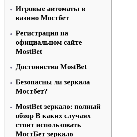
Игровые автоматы в
казино Мостбет
Регистрация на
официальном сайте
MostBet
Достоинства MostBet
Безопасны ли зеркала
Мостбет?
MostBet зеркало: полный
обзор В каких случаях
стоит использовать
МостБет зеркало