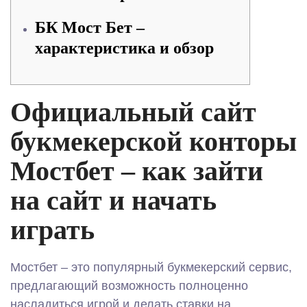
БК Мост Бет –
характеристика и обзор
Официальный сайт
букмекерской конторы
Мостбет – как зайти
на сайт и начать
играть
Мостбет – это популярный букмекерский сервис,
предлагающий возможность полноценно
насладиться игрой и делать ставки на