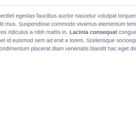
diet egestas faucibus auctor nascetur volutpat torquent 
 elit mus. Suspendisse commodo vivamus elementum temp
s ridiculus a nibh mattis in.
Lacinia consequat
congue 
t id euismod sem ad erat a lorem. Scelerisque sociosqu 
dimentum placerat diam venenatis blandit hac eget dis 